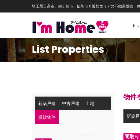
埼玉県日高市、鶴ヶ島市、飯能市と近郊エリアの不動産販売・
トッ
List Properties
物件
新築戸建
中古戸建
土地
新築戸
賃貸物件
新築マンション
中古マンション
事業用物件
間取り