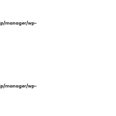
.jp/manager/wp-
-
.jp/manager/wp-
-