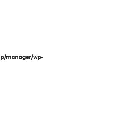
-
.jp/manager/wp-
-