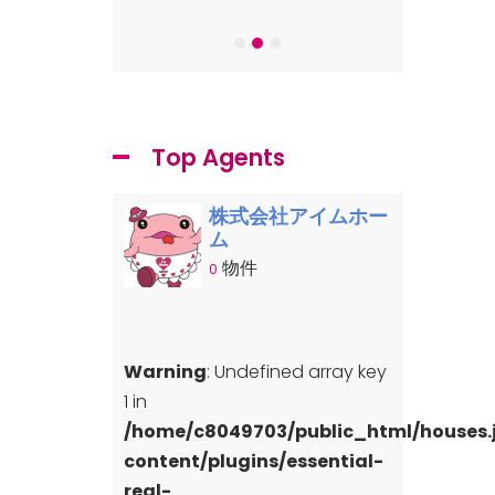
-7
Top Agents
株式会社アイムホー
ム
物件
0
Warning
: Undefined array key
1 in
/home/c8049703/public_html/houses
content/plugins/essential-
real-