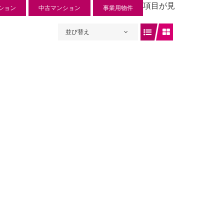
項目が見
ション
中古マンション
事業用物件
並び替え
ュリー入曽
 円
入曽734-1