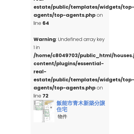
estate/public/templates/widgets/top
agents/top-agents.php
on
line
64
Warning
: Undefined array key
1 in
/home/c8049703/public_html/houses
content/plugins/essential-
real-
estate/public/templates/widgets/top
agents/top-agents.php
on
line
72
飯能市青木新築分譲
住宅
物件