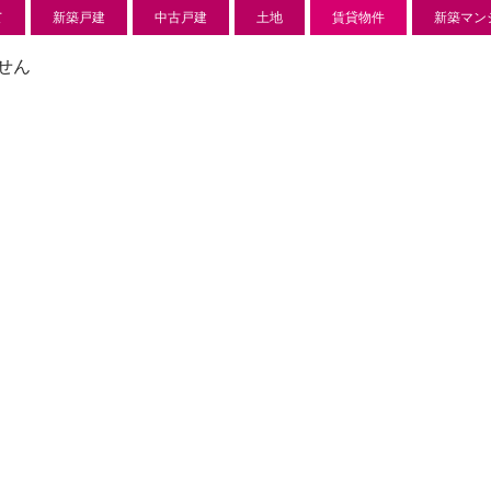
て
新築戸建
中古戸建
土地
賃貸物件
新築マン
せん
新築分譲住宅
センチ
l
850 万
-22
狭山市北
日高市高萩東賃貸一戸建
Price on call