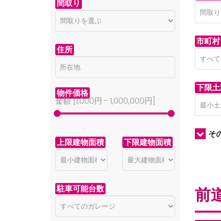
間取り
市町村
住所
下限土
物件価格
金額 [
1,000円
-
1,000,000円
]
そ
上限建物面積
下限建物面積
駐車可能台数
前道