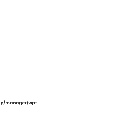
日高市高萩東三丁目5-7
.jp/manager/wp-