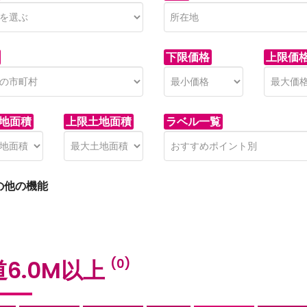
下限価格
上限価
地面積
上限土地面積
ラベル一覧
の他の機能
6.0M以上
(0)