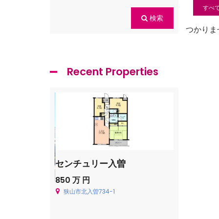
すべ
検索
つかりま
Recent Properties
センチュリー入曽
飯能市青木
850 万 円
Price on cal
狭山市北入曽734-1
飯能市青木226
貸一戸建