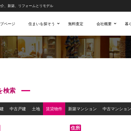
仲介、新築、リフォームとリモデル
プページ
住まいを探そう
無料査定
会社概要
暮
を検索
建
中古戸建
土地
賃貸物件
新築マンション
中古マンショ
住所