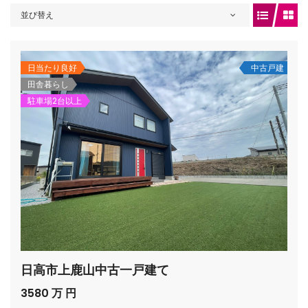
並び替え
gets/top-
日当たり良好
中古戸建
田舎暮らし
駐車場2台以上
/houses.jp/manager/wp-
日高市上鹿山中古一戸建て
gets/top-
3580 万 円