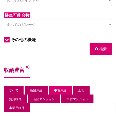
駐車可能台数
その他の機能
検索
/houses.jp/manager/wp-
(1)
収納豊富
gets/top-
すべて
新築戸建
中古戸建
土地
賃貸物件
新築マンション
中古マンション
事業用物件
/houses.jp/manager/wp-