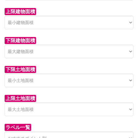
上限建物面積
下限建物面積
市青木新築分譲住宅
セン
 on call
850 
日高市高萩東賃貸一戸建
市青木226-22
狭山市
下限土地面積
Price on call
日高市高萩東三丁目5-7
上限土地面積
ラベル一覧