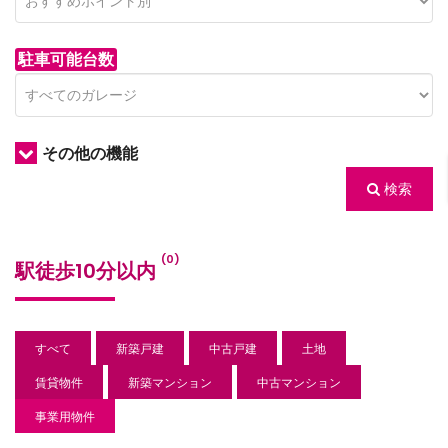
駐車可能台数
その他の機能
検索
/houses.jp/manager/wp-
(0)
駅徒歩10分以内
gets/top-
すべて
新築戸建
中古戸建
土地
賃貸物件
新築マンション
中古マンション
事業用物件
/houses.jp/manager/wp-