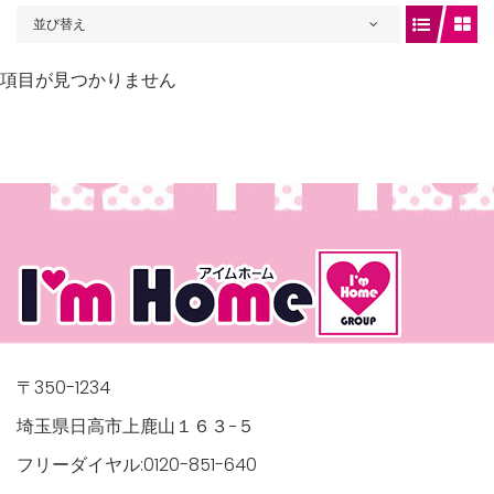
並び替え
項目が見つかりません
gets/top-
/houses.jp/manager/wp-
〒350-1234
埼玉県日高市上鹿山１６３−５
フリーダイヤル:0120-851-640
gets/top-