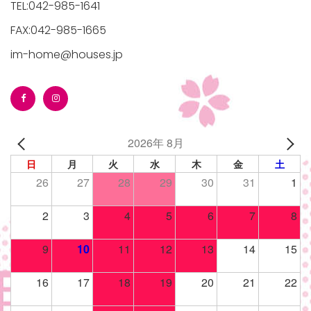
TEL:042-985-1641
FAX:042-985-1665
im-home@houses.jp
/houses.jp/manager/wp-
2026年 8月
gets/top-
日
月
火
水
木
金
土
26
27
28
29
30
31
1
2
3
4
5
6
7
8
9
10
11
12
13
14
15
16
17
18
19
20
21
22