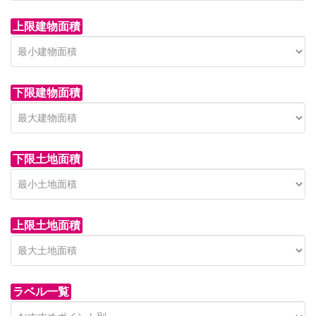
上限建物面積
下限建物面積
市青木新築分譲住宅
セン
 on call
850 
日高市高萩東賃貸一戸建
市青木226-22
狭山市
下限土地面積
Price on call
日高市高萩東三丁目5-7
上限土地面積
ラベル一覧