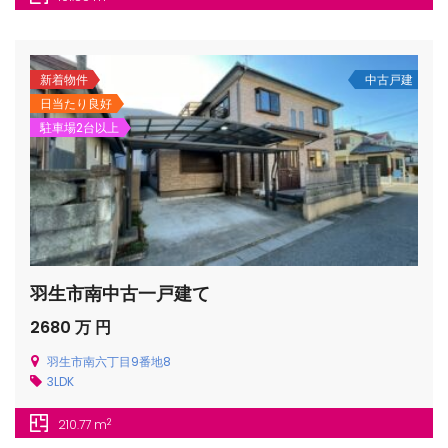
新着物件
中古戸建
日当たり良好
駐車場2台以上
/houses.jp/manager/wp-
gets/top-
羽生市南中古一戸建て
2680 万 円
羽生市南六丁目9番地8
3LDK
2
210.77 m