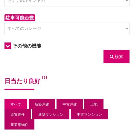
駐車可能台数
その他の機能
検索
/houses.jp/manager/wp-
(6)
日当たり良好
gets/top-
すべて
新築戸建
中古戸建
土地
賃貸物件
新築マンション
中古マンション
事業用物件
/houses.jp/manager/wp-