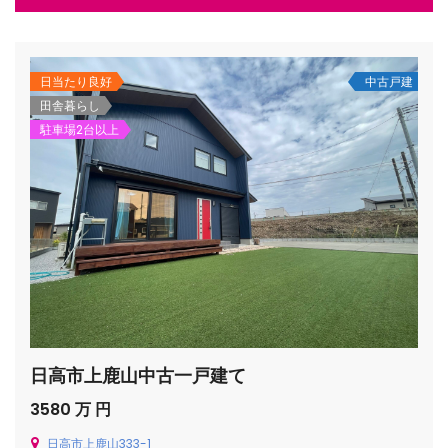
日当たり良好
中古戸建
田舎暮らし
駐車場2台以上
日高市上鹿山中古一戸建て
3580 万 円
日高市上鹿山333-1