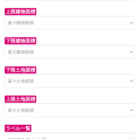
上限建物面積
下限建物面積
市青木新築分譲住宅
セン
 on call
850 
日高市高萩東賃貸一戸建
市青木226-22
狭山市
下限土地面積
Price on call
日高市高萩東三丁目5-7
上限土地面積
ラベル一覧