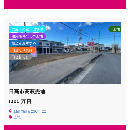
売主・売主代理物件
土地
建築条件なしの土地
担当者おすすめ
日当たり良好
田舎暮らし
日高市高萩売地
1300 万 円
日高市高萩2304-22
土地