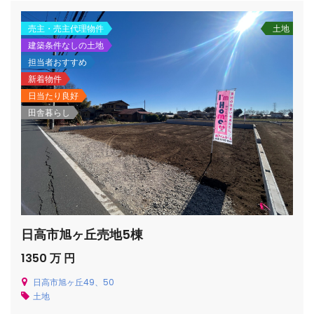
売主・売主代理物件
土地
建築条件なしの土地
担当者おすすめ
新着物件
日当たり良好
田舎暮らし
日高市旭ヶ丘売地5棟
1350 万 円
日高市旭ヶ丘49、50
土地