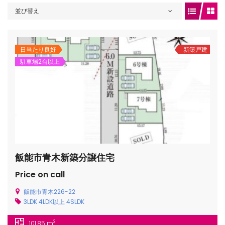
並び替え
gets/top-
日当たり良好
新築戸建
駐車場2台以上
飯能市青木新築分譲住宅
/houses.jp/manager/wp-
Price on call
飯能市青木226-22
3LDK
4LDK以上
4SLDK
gets/top-
2
101.85 m