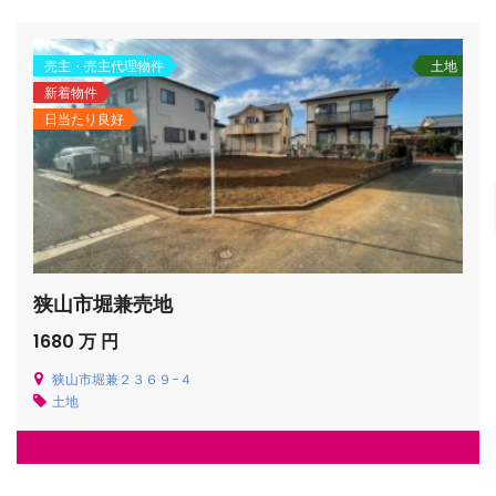
売主・売主代理物件
土地
新着物件
日当たり良好
狭山市堀兼売地
1680 万 円
狭山市堀兼２３６９−４
土地