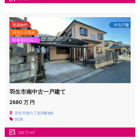
新着物件
中古戸建
日当たり良好
駐車場2台以上
/houses.jp/manager/wp-
gets/top-
羽生市南中古一戸建て
2680 万 円
羽生市南六丁目9番地8
3LDK
2
210.77 m