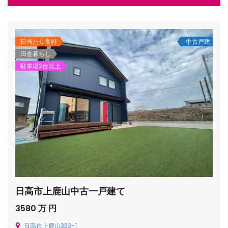
日当たり良好
中古戸建
田舎暮らし
駐車場2台以上
日高市上鹿山中古一戸建て
3580 万 円
日高市上鹿山333-1