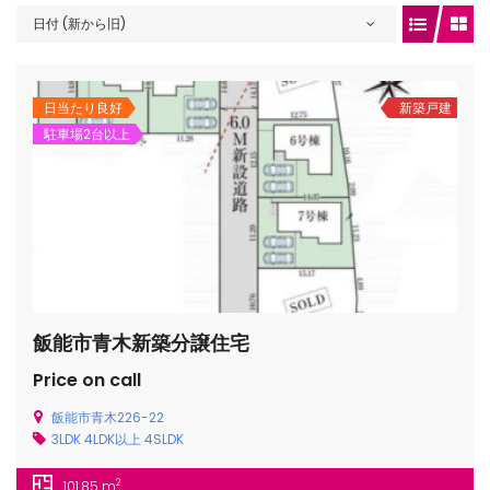
日付 (新から旧)
gets/top-
日当たり良好
新築戸建
駐車場2台以上
飯能市青木新築分譲住宅
/houses.jp/manager/wp-
Price on call
飯能市青木226-22
3LDK
4LDK以上
4SLDK
gets/top-
2
101.85 m