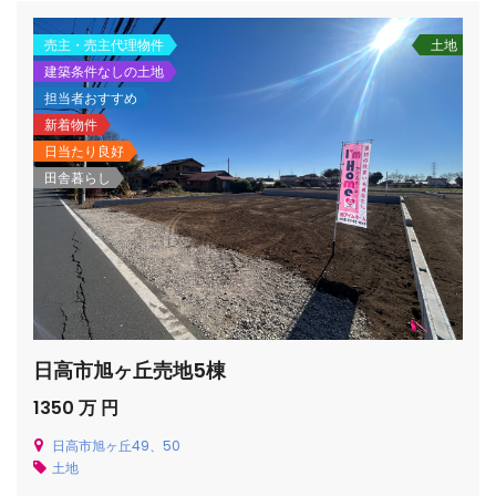
売主・売主代理物件
土地
建築条件なしの土地
担当者おすすめ
新着物件
日当たり良好
田舎暮らし
日高市旭ヶ丘売地5棟
1350 万 円
日高市旭ヶ丘49、50
土地