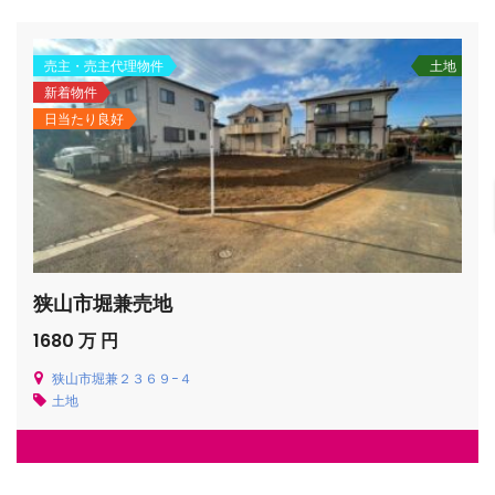
売主・売主代理物件
土地
新着物件
日当たり良好
狭山市堀兼売地
1680 万 円
狭山市堀兼２３６９−４
土地