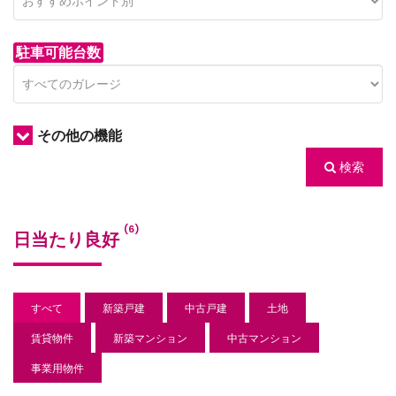
駐車可能台数
その他の機能
検索
/houses.jp/manager/wp-
(6)
日当たり良好
gets/top-
すべて
新築戸建
中古戸建
土地
賃貸物件
新築マンション
中古マンション
事業用物件
/houses.jp/manager/wp-