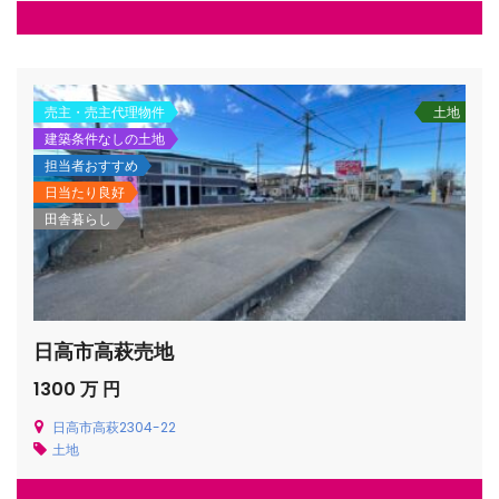
売主・売主代理物件
土地
建築条件なしの土地
担当者おすすめ
日当たり良好
田舎暮らし
日高市高萩売地
1300 万 円
日高市高萩2304-22
土地