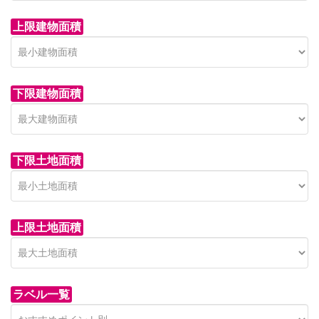
上限建物面積
下限建物面積
市青木新築分譲住宅
セン
 on call
850 
日高市高萩東賃貸一戸建
市青木226-22
狭山市
下限土地面積
Price on call
日高市高萩東三丁目5-7
上限土地面積
ラベル一覧