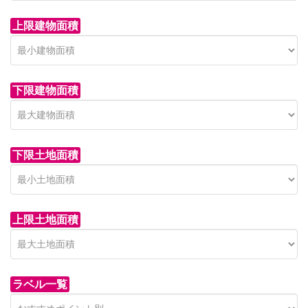
上限建物面積
下限建物面積
市青木新築分譲住宅
セン
 on call
850 
日高市高萩東賃貸一戸建
市青木226-22
狭山市
下限土地面積
Price on call
日高市高萩東三丁目5-7
上限土地面積
ラベル一覧