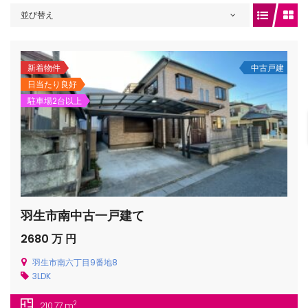
並び替え
gets/top-
新着物件
中古戸建
日当たり良好
駐車場2台以上
羽生市南中古一戸建て
/houses.jp/manager/wp-
2680 万 円
羽生市南六丁目9番地8
3LDK
gets/top-
2
210.77 m