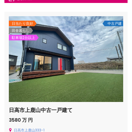
日当たり良好
中古戸建
田舎暮らし
駐車場2台以上
/houses.jp/manager/wp-
gets/top-
日高市上鹿山中古一戸建て
3580 万 円
日高市上鹿山333-1