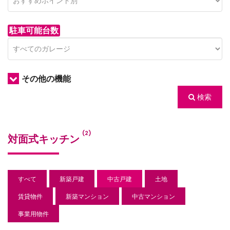
駐車可能台数
その他の機能
検索
/houses.jp/manager/wp-
(2)
対面式キッチン
gets/top-
すべて
新築戸建
中古戸建
土地
賃貸物件
新築マンション
中古マンション
事業用物件
/houses.jp/manager/wp-