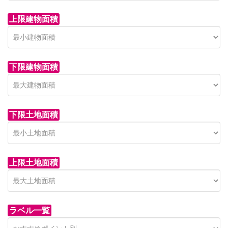
上限建物面積
下限建物面積
市青木新築分譲住宅
セン
 on call
850 
日高市高萩東賃貸一戸建
市青木226-22
狭山市
下限土地面積
Price on call
日高市高萩東三丁目5-7
上限土地面積
ラベル一覧