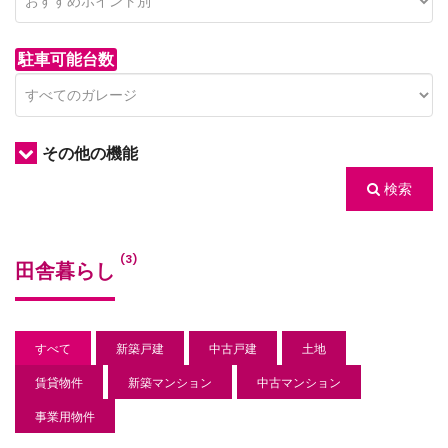
駐車可能台数
その他の機能
検索
/houses.jp/manager/wp-
(3)
田舎暮らし
gets/top-
すべて
新築戸建
中古戸建
土地
賃貸物件
新築マンション
中古マンション
事業用物件
/houses.jp/manager/wp-