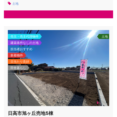
土地
売主・売主代理物件
土地
建築条件なしの土地
担当者おすすめ
新着物件
日当たり良好
田舎暮らし
日高市旭ヶ丘売地5棟