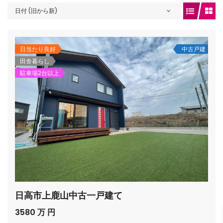
日付 (旧から新)
gets/top-
日当たり良好
中古戸建
田舎暮らし
駐車場2台以上
/houses.jp/manager/wp-
日高市上鹿山中古一戸建て
gets/top-
3580 万 円