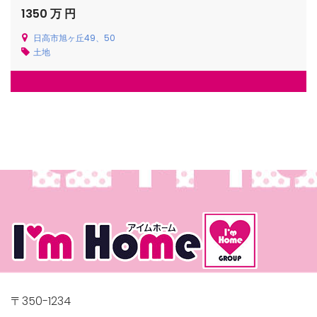
1350 万 円
日高市旭ヶ丘49、50
土地
〒350-1234