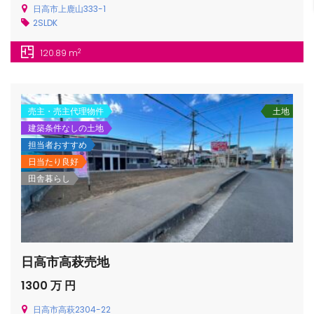
日高市上鹿山333-1
2SLDK
2
120.89 m
/houses.jp/manager/wp-
売主・売主代理物件
土地
建築条件なしの土地
担当者おすすめ
gets/top-
日当たり良好
田舎暮らし
日高市高萩売地
1300 万 円
日高市高萩2304-22