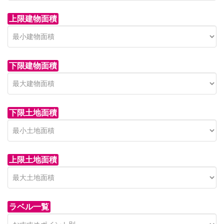
上限建物面積
下限建物面積
市青木新築分譲住宅
セン
 on call
850 
日高市高萩東賃貸一戸建
市青木226-22
狭山市
下限土地面積
Price on call
日高市高萩東三丁目5-7
上限土地面積
ラベル一覧