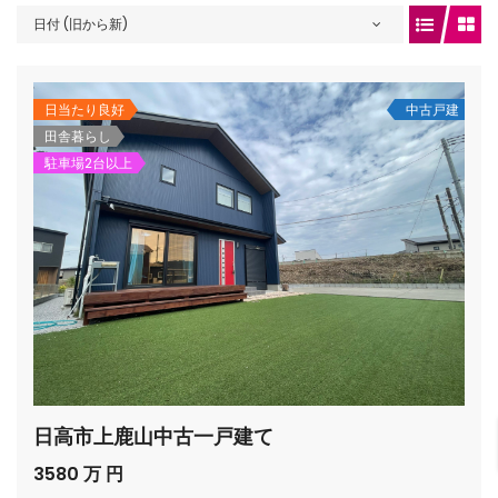
日付 (旧から新)
gets/top-
日当たり良好
中古戸建
田舎暮らし
駐車場2台以上
/houses.jp/manager/wp-
日高市上鹿山中古一戸建て
gets/top-
3580 万 円