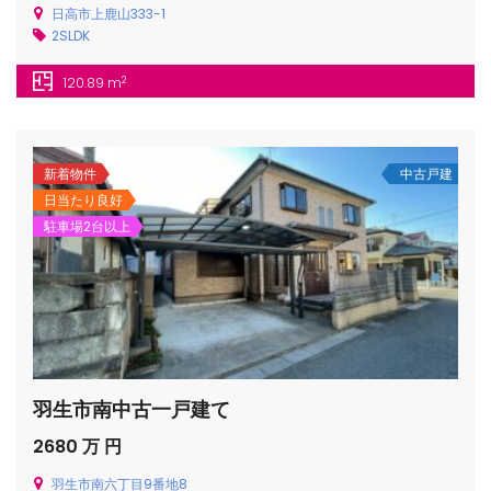
日高市上鹿山333-1
2SLDK
2
120.89 m
/houses.jp/manager/wp-
新着物件
中古戸建
日当たり良好
駐車場2台以上
gets/top-
羽生市南中古一戸建て
2680 万 円
羽生市南六丁目9番地8