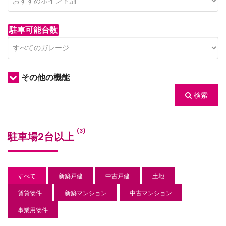
駐車可能台数
その他の機能
検索
/houses.jp/manager/wp-
(3)
駐車場2台以上
gets/top-
すべて
新築戸建
中古戸建
土地
賃貸物件
新築マンション
中古マンション
事業用物件
/houses.jp/manager/wp-