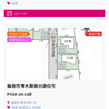
3LDK
2
210.77 m
日当たり良好
新築戸建
駐車場2台以上
飯能市青木新築分譲住宅
Price on call
飯能市青木226-22
3LDK
4LDK以上
4SLDK