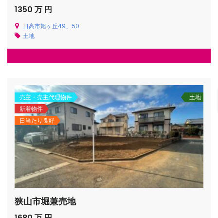
1350 万 円
日高市旭ヶ丘49、50
土地
売主・売主代理物件
土地
新着物件
日当たり良好
狭山市堀兼売地
1680 万 円