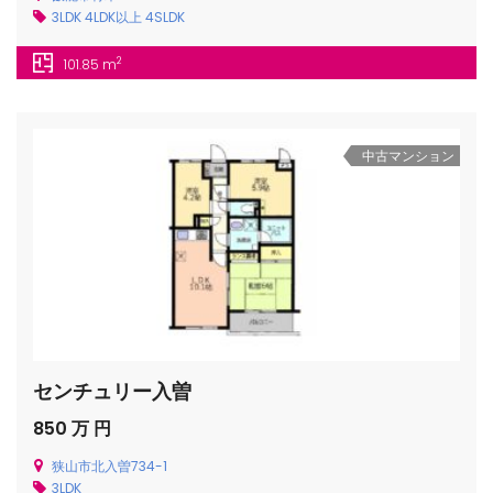
3LDK
4LDK以上
4SLDK
2
101.85 m
中古マンション
センチュリー入曽
850 万 円
狭山市北入曽734-1
3LDK