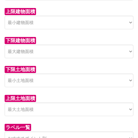
上限建物面積
下限建物面積
センチュリー入曽
850 万 円
市高萩東賃貸一戸建
狭山市北入曽734-1
下限土地面積
 on call
市高萩東三丁目5-7
上限土地面積
ラベル一覧