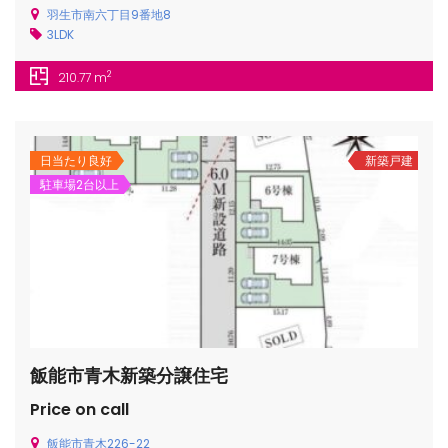
羽生市南六丁目9番地8
3LDK
2
210.77 m
日当たり良好
新築戸建
駐車場2台以上
飯能市青木新築分譲住宅
Price on call
飯能市青木226-22