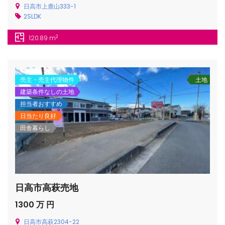
日高市上鹿山333-1
2SLDK
2
120.89 m
/houses.jp/manager/wp-
売主・売主代理物件
土地
建築条件なしの土地
担当者おすすめ
gets/top-
日当たり良好
田舎暮らし
日高市高萩売地
1300 万 円
日高市高萩2304-22