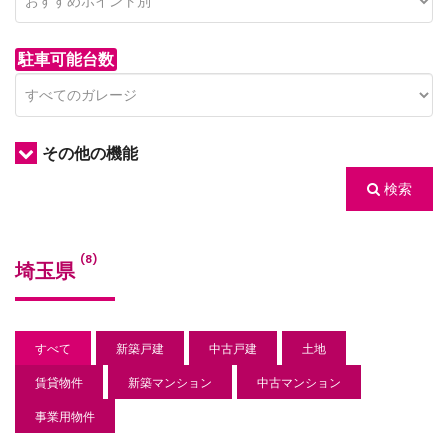
駐車可能台数
その他の機能
検索
/houses.jp/manager/wp-
(8)
埼玉県
gets/top-
すべて
新築戸建
中古戸建
土地
賃貸物件
新築マンション
中古マンション
事業用物件
/houses.jp/manager/wp-