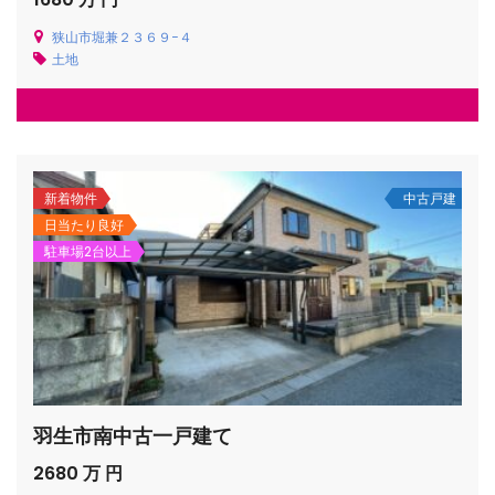
狭山市堀兼２３６９−４
土地
新着物件
中古戸建
日当たり良好
駐車場2台以上
羽生市南中古一戸建て
2680 万 円