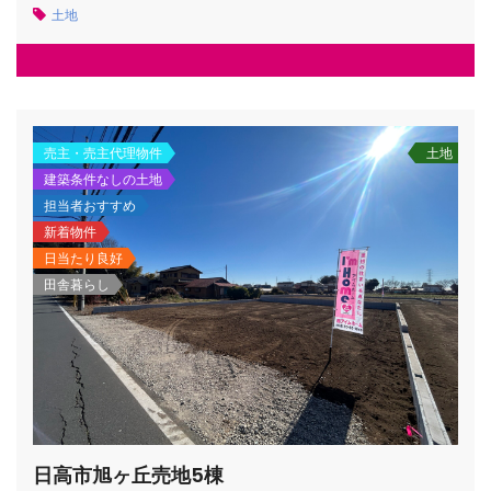
土地
売主・売主代理物件
土地
建築条件なしの土地
担当者おすすめ
新着物件
日当たり良好
田舎暮らし
日高市旭ヶ丘売地5棟