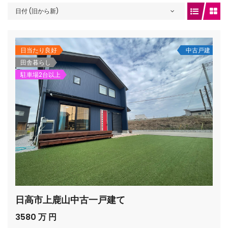
日付 (旧から新)
gets/top-
日当たり良好
中古戸建
田舎暮らし
駐車場2台以上
/houses.jp/manager/wp-
日高市上鹿山中古一戸建て
gets/top-
3580 万 円