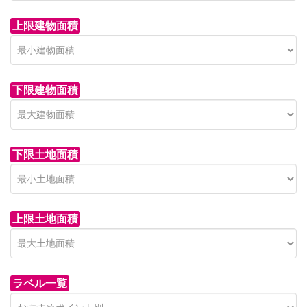
上限建物面積
下限建物面積
市青木新築分譲住宅
セン
 on call
850 
日高市高萩東賃貸一戸建
市青木226-22
狭山市
下限土地面積
Price on call
日高市高萩東三丁目5-7
上限土地面積
ラベル一覧