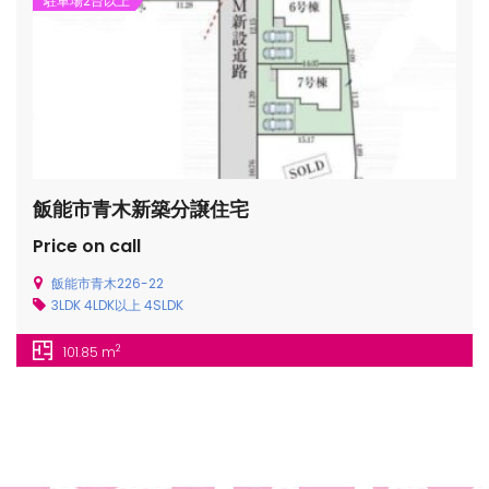
駐車場2台以上
gets/top-
飯能市青木新築分譲住宅
Price on call
飯能市青木226-22
3LDK
4LDK以上
4SLDK
2
101.85 m
/houses.jp/manager/wp-
gets/top-