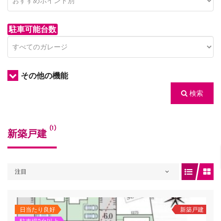
駐車可能台数
その他の機能
検索
/houses.jp/manager/wp-
(1)
新築戸建
gets/top-
注目
日当たり良好
新築戸建
/houses.jp/manager/wp-