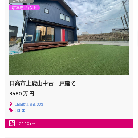
田舎暮らし
駐車場2台以上
gets/top-
日高市上鹿山中古一戸建て
3580 万 円
日高市上鹿山333-1
/houses.jp/manager/wp-
2SLDK
2
120.89 m
gets/top-