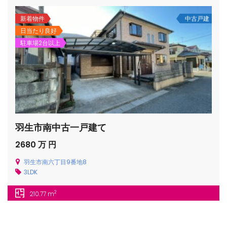
新着物件
中古戸建
日当たり良好
駐車場2台以上
/houses.jp/manager/wp-
gets/top-
羽生市南中古一戸建て
2680 万 円
羽生市南六丁目9番地8
3LDK
2
210.77 m