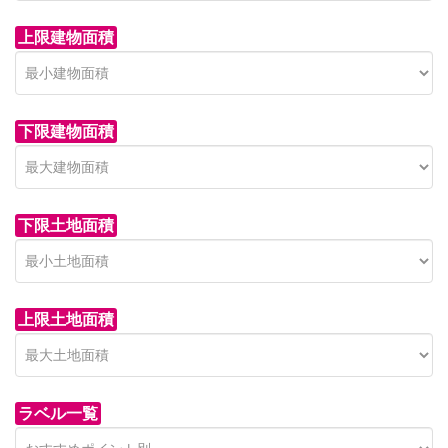
上限建物面積
下限建物面積
市青木新築分譲住宅
セン
 on call
850 
日高市高萩東賃貸一戸建
市青木226-22
狭山市
下限土地面積
Price on call
日高市高萩東三丁目5-7
上限土地面積
ラベル一覧