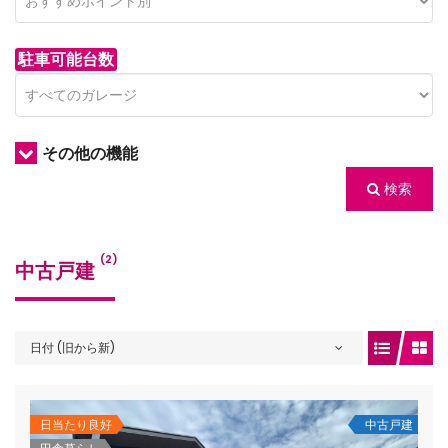
駐車可能台数
その他の機能
検索
/houses.jp/manager/wp-
(2)
中古戸建
gets/top-
日付 (旧から新)
日当たり良好
中古戸建
/houses.jp/manager/wp-