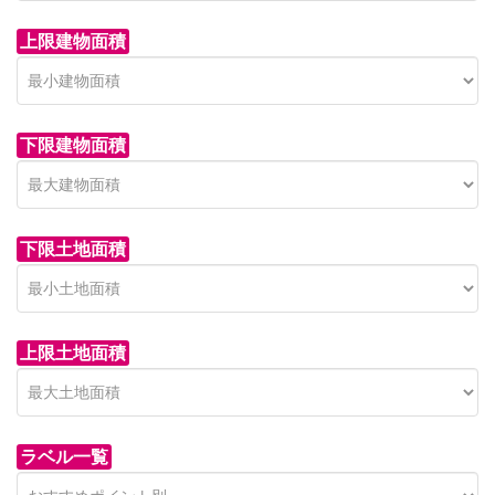
上限建物面積
下限建物面積
市青木新築分譲住宅
セン
 on call
850 
日高市高萩東賃貸一戸建
市青木226-22
狭山市
下限土地面積
Price on call
日高市高萩東三丁目5-7
上限土地面積
ラベル一覧