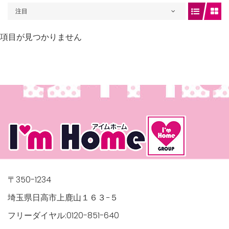
注目
項目が見つかりません
gets/top-
/houses.jp/manager/wp-
〒350-1234
埼玉県日高市上鹿山１６３−５
フリーダイヤル:0120-851-640
gets/top-