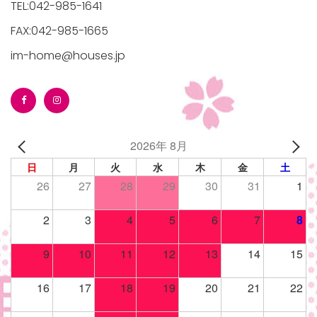
TEL:042-985-1641
FAX:042-985-1665
im-home@houses.jp
/houses.jp/manager/wp-
2026年 8月
gets/top-
日
月
火
水
木
金
土
26
27
28
29
30
31
1
2
3
4
5
6
7
8
9
10
11
12
13
14
15
16
17
18
19
20
21
22