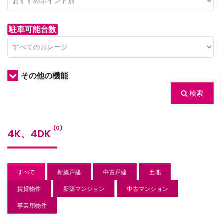
駐車可能台数
その他の機能
検索
/houses.jp/manager/wp-
(0)
4K、4DK
gets/top-
すべて
新築戸建
中古戸建
土地
賃貸物件
新築マンション
中古マンション
事業用物件
/houses.jp/manager/wp-