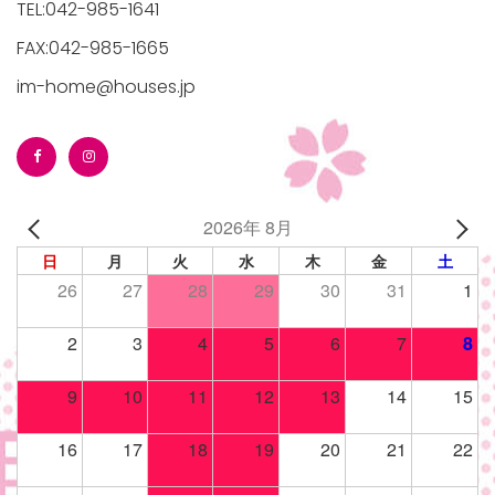
TEL:042-985-1641
FAX:042-985-1665
im-home@houses.jp
/houses.jp/manager/wp-
gets/top-
2026年 8月
日
月
火
水
木
金
土
26
27
28
29
30
31
1
2
3
4
5
6
7
8
9
10
11
12
13
14
15
16
17
18
19
20
21
22