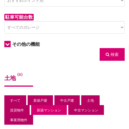
駐車可能台数
その他の機能
検索
/houses.jp/manager/wp-
(0)
土地
gets/top-
すべて
新築戸建
中古戸建
土地
賃貸物件
新築マンション
中古マンション
事業用物件
/houses.jp/manager/wp-