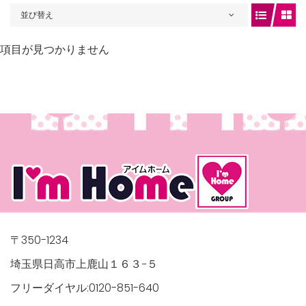
並び替え
項目が見つかりません
gets/top-
/houses.jp/manager/wp-
〒350-1234
埼玉県日高市上鹿山１６３−５
gets/top-
フリーダイヤル:0120-851-640