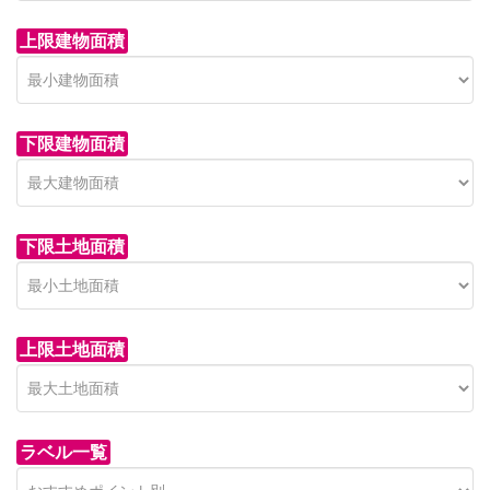
上限建物面積
下限建物面積
市青木新築分譲住宅
セン
 on call
850 
日高市高萩東賃貸一戸建
市青木226-22
狭山市
下限土地面積
Price on call
日高市高萩東三丁目5-7
上限土地面積
ラベル一覧