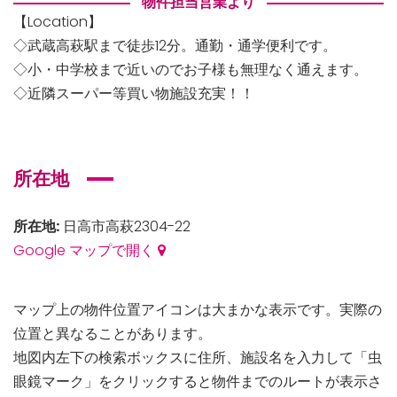
物件担当営業より
【Location】
◇武蔵高萩駅まで徒歩12分。通勤・通学便利です。
◇小・中学校まで近いのでお子様も無理なく通えます。
◇近隣スーパー等買い物施設充実！！
所在地
所在地:
日高市高萩2304-22
Google マップで開く
マップ上の物件位置アイコンは大まかな表示です。実際の
位置と異なることがあります。
地図内左下の検索ボックスに住所、施設名を入力して「虫
眼鏡マーク」をクリックすると物件までのルートが表示さ
市青木新築分譲住宅
セン