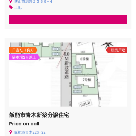
狭山市堀兼２３６９−４
土地
日当たり良好
新築戸建
駐車場2台以上
飯能市青木新築分譲住宅
Price on call
飯能市青木226-22