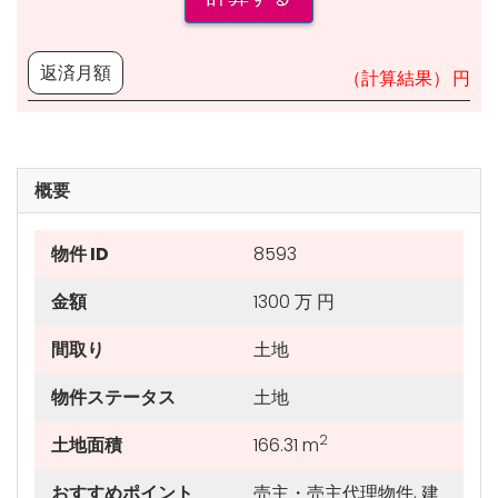
返済月額
円
概要
物件 ID
8593
金額
1300 万 円
間取り
土地
物件ステータス
土地
2
土地面積
166.31 m
おすすめポイント
売主・売主代理物件, 建