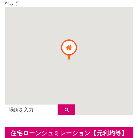
れます。
 on call
850 
日高市高萩東賃貸一戸建
市青木226-22
狭山市
Price on call
日高市高萩東三丁目5-7
が見つかりません
項目が見つかりません
住宅ローンシュミレーション【元利均等】