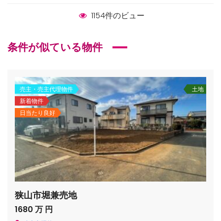
1154件のビュー
条件が似ている物件
売主・売主代理物件
土地
新着物件
日当たり良好
狭山市堀兼売地
1680 万 円