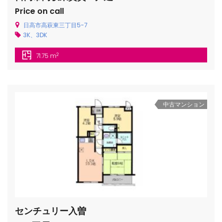
Price on call
日高市高萩東三丁目5-7
3K、3DK
2
71.75 m
中古マンション
センチュリー入曽