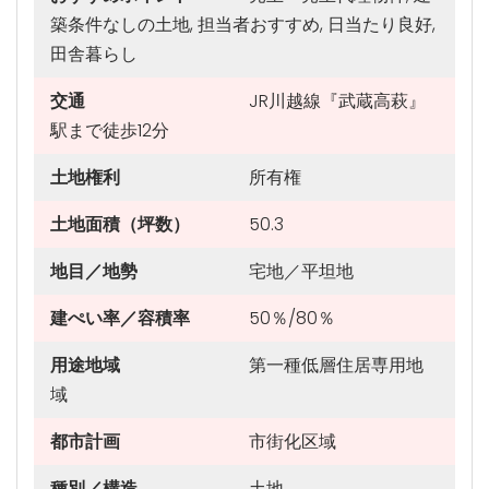
築条件なしの土地, 担当者おすすめ, 日当たり良好,
田舎暮らし
交通
JR川越線『武蔵高萩』
駅まで徒歩12分
土地権利
所有権
土地面積（坪数）
50.3
地目／地勢
宅地／平坦地
建ぺい率／容積率
50％/80％
用途地域
第一種低層住居専用地
域
都市計画
市街化区域
種別／構造
土地