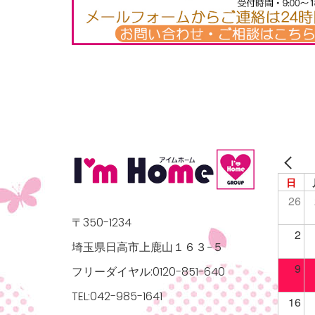
日
26
〒350-1234
2
埼玉県日高市上鹿山１６３−５
9
フリーダイヤル:0120-851-640
TEL:042-985-1641
16