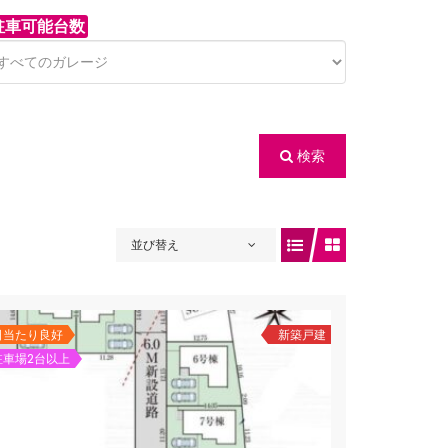
駐車可能台数
検索
並び替え
日当たり良好
新築戸建
駐車場2台以上