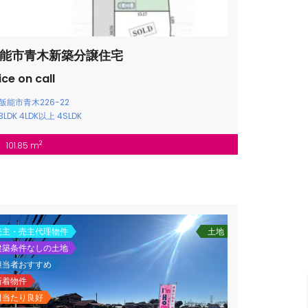
能市青木新築分譲住宅
ice on call
飯能市青木226-22
3LDK
4LDK以上
4SLDK
2
101.85 m
売主・売主代理物件
土地
建築条件なしの土地
担当者おすすめ
新着物件
日当たり良好