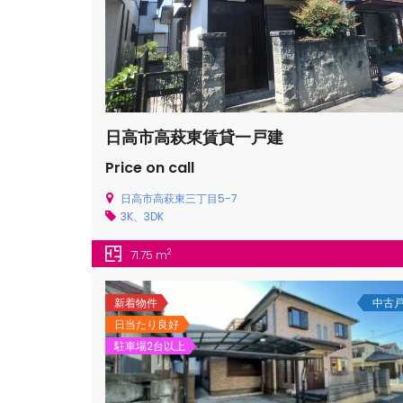
日高市高萩東賃貸一戸建
Price on call
日高市高萩東三丁目5-7
3K、3DK
2
71.75 m
新着物件
中古
日当たり良好
駐車場2台以上