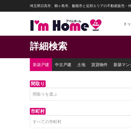
埼玉県日高市、鶴ヶ島市、飯能市と近郊エリアの不動産販売・
トッ
詳細検索
新築戸建
中古戸建
土地
賃貸物件
新築マン
間取り
市町村