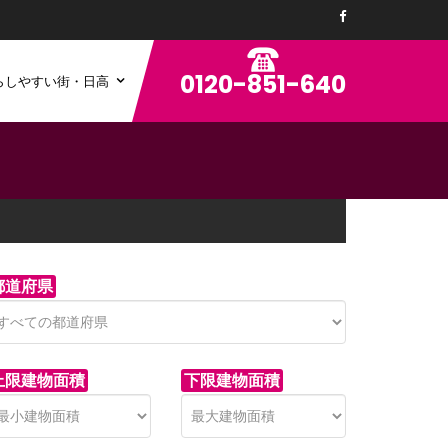
0120-851-640
らしやすい街・日高
都道府県
上限建物面積
下限建物面積