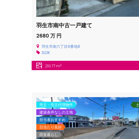
羽生市南中古一戸建て
2680 万 円
羽生市南六丁目9番地8
3LDK
2
210.77 m
売主・売主代理物件
建築条件なしの土地
担当者おすすめ
日当たり良好
田舎暮らし