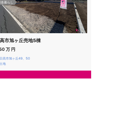
田舎暮らし
高市旭ヶ丘売地5棟
350 万 円
日高市旭ヶ丘49、50
土地