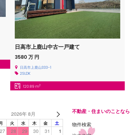
日高市上鹿山中古一戸建て
3580 万 円
日高市上鹿山333-1
2SLDK
2
120.89 m
不動産・住まいのことなら
2026年 8月
月
火
水
木
金
土
物件検索
27
28
29
30
31
1