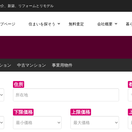
仲介、新築、リフォームとリモデル
プページ
住まいを探そう
無料査定
会社概要
暮
ション
中古マンション
事業用物件
住所
下限価格
上限価格