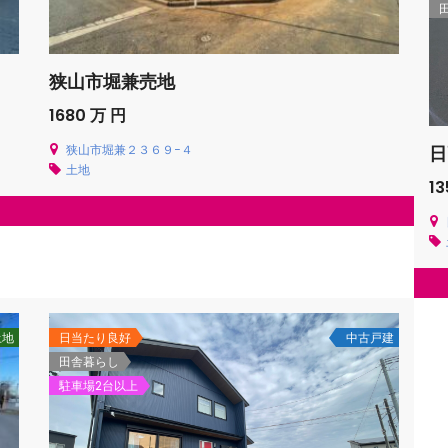
狭山市堀兼売地
1680 万 円
日
狭山市堀兼２３６９−４
土地
1
土地
日当たり良好
中古戸建
田舎暮らし
駐車場2台以上