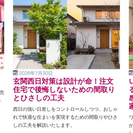
2026年7月30日
玄関西日対策は設計が命！注文
住宅で後悔しないための間取り
売
とひさしの工夫
を
、
西日の強い日差しをコントロールしつつ、おしゃ
る
れで快適な住まいを実現するための間取りやひさ
しの工夫を解説いたします。