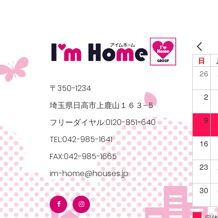
日
26
〒350-1234
2
埼玉県日高市上鹿山１６３−５
9
フリーダイヤル:0120-851-640
TEL:042-985-1641
16
FAX:042-985-1665
23
im-home@houses.jp
30
定