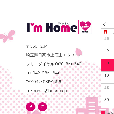
日
26
〒350-1234
2
埼玉県日高市上鹿山１６３−５
9
フリーダイヤル:0120-851-640
TEL:042-985-1641
16
FAX:042-985-1665
23
im-home@houses.jp
30
定