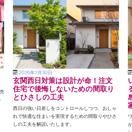
2026年7月30日
玄関西日対策は設計が命！注文
住宅で後悔しないための間取り
売
とひさしの工夫
を
、
西日の強い日差しをコントロールしつつ、おしゃ
る
れで快適な住まいを実現するための間取りやひさ
しの工夫を解説いたします。