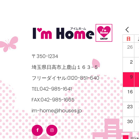
日
26
〒350-1234
2
埼玉県日高市上鹿山１６３−５
9
フリーダイヤル:0120-851-640
TEL:042-985-1641
16
FAX:042-985-1665
23
im-home@houses.jp
30
定