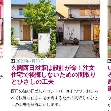
2026年7月30日
玄関西日対策は設計が命！注文
住宅で後悔しないための間取り
売
とひさしの工夫
を
、
西日の強い日差しをコントロールしつつ、おしゃ
る
れで快適な住まいを実現するための間取りやひさ
しの工夫を解説いたします。