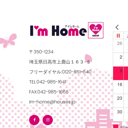
日
26
〒350-1234
2
埼玉県日高市上鹿山１６３−５
9
フリーダイヤル:0120-851-640
TEL:042-985-1641
16
FAX:042-985-1665
23
im-home@houses.jp
30
定