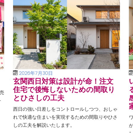
2026年7月30日
玄関西日対策は設計が命！注文
住宅で後悔しないための間取り
売
とひさしの工夫
を
、
西日の強い日差しをコントロールしつつ、おしゃ
る
れで快適な住まいを実現するための間取りやひさ
しの工夫を解説いたします。