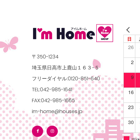
日
26
〒350-1234
2
埼玉県日高市上鹿山１６３−５
9
フリーダイヤル:0120-851-640
TEL:042-985-1641
16
FAX:042-985-1665
23
im-home@houses.jp
30
定