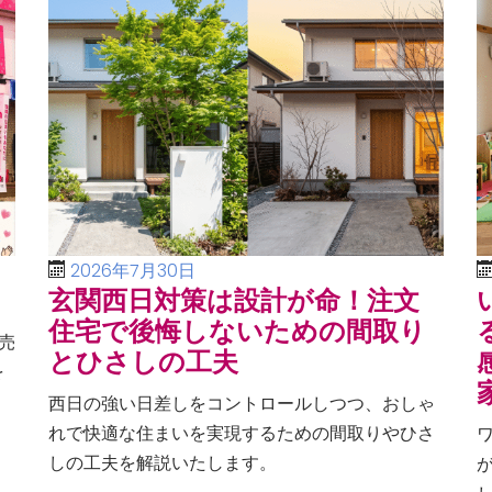
2026年7月30日
玄関西日対策は設計が命！注文
住宅で後悔しないための間取り
売
とひさしの工夫
を
、
西日の強い日差しをコントロールしつつ、おしゃ
る
れで快適な住まいを実現するための間取りやひさ
しの工夫を解説いたします。