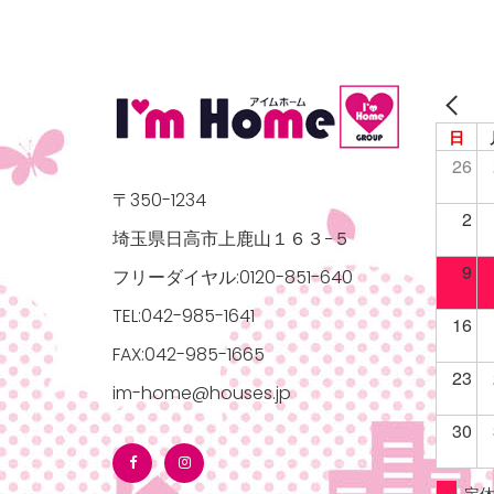
日
26
〒350-1234
2
埼玉県日高市上鹿山１６３−５
9
フリーダイヤル:0120-851-640
TEL:042-985-1641
16
FAX:042-985-1665
23
im-home@houses.jp
30
定