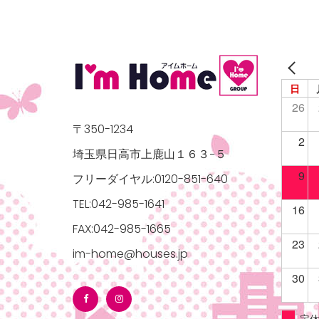
日
26
〒350-1234
2
埼玉県日高市上鹿山１６３−５
9
フリーダイヤル:0120-851-640
TEL:042-985-1641
16
FAX:042-985-1665
23
im-home@houses.jp
30
定