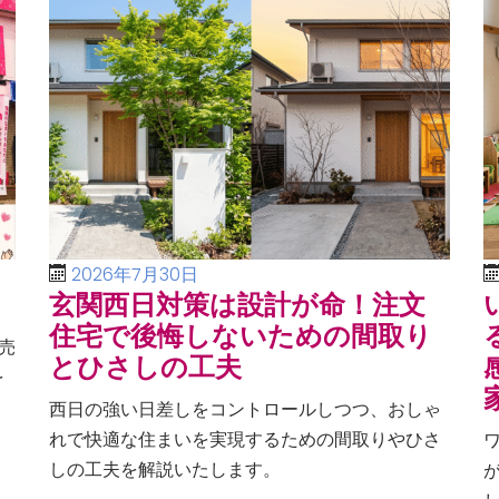
2026年7月30日
玄関西日対策は設計が命！注文
住宅で後悔しないための間取り
売
とひさしの工夫
を
、
西日の強い日差しをコントロールしつつ、おしゃ
る
れで快適な住まいを実現するための間取りやひさ
しの工夫を解説いたします。