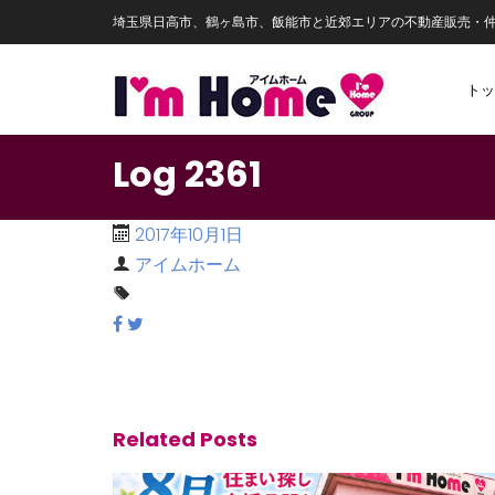
埼玉県日高市、鶴ヶ島市、飯能市と近郊エリアの不動産販売・
トッ
Log 2361
2017年10月1日
アイムホーム
Related Posts