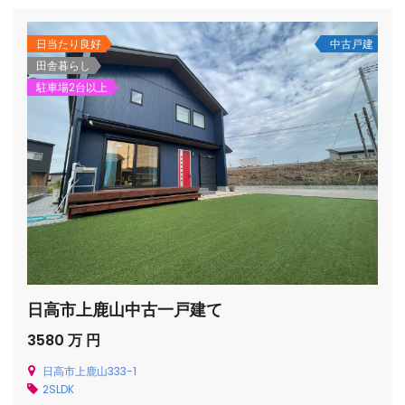
日当たり良好
中古戸建
田舎暮らし
駐車場2台以上
日高市上鹿山中古一戸建て
3580 万 円
日高市上鹿山333-1
2SLDK