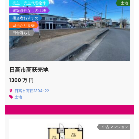
売主・売主代理物件
土地
建築条件なしの土地
担当者おすすめ
日当たり良好
田舎暮らし
日高市高萩売地
1300 万 円
日高市高萩2304-22
土地
中古マンション