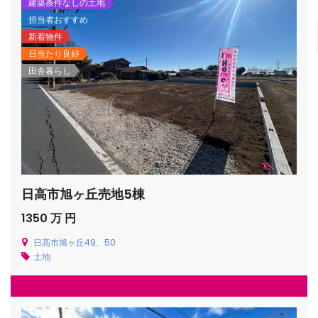
建築条件なしの土地
担当者おすすめ
新着物件
日当たり良好
田舎暮らし
日高市旭ヶ丘売地5棟
1350 万 円
日高市旭ヶ丘49、50
土地