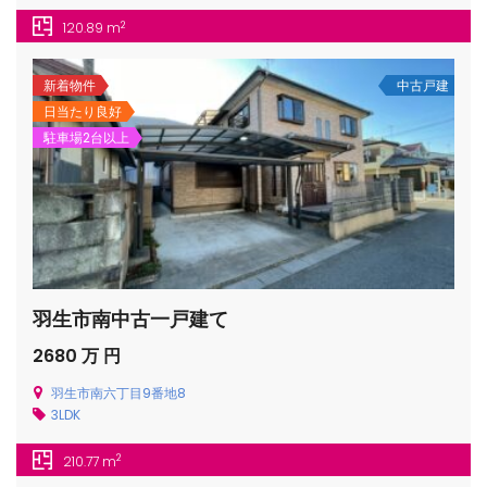
2
120.89 m
新着物件
中古戸建
日当たり良好
駐車場2台以上
羽生市南中古一戸建て
2680 万 円
羽生市南六丁目9番地8
3LDK
2
210.77 m