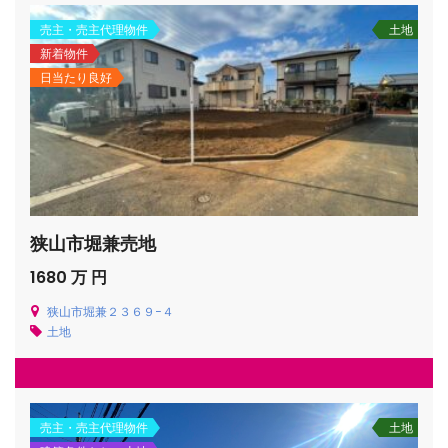
売主・売主代理物件
土地
新着物件
日当たり良好
狭山市堀兼売地
1680 万 円
狭山市堀兼２３６９−４
土地
売主・売主代理物件
土地