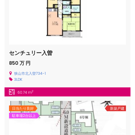
センチュリー入曽
850 万 円
狭山市北入曽734-1
3LDK
2
60.74 m
日当たり良好
新築戸建
駐車場2台以上