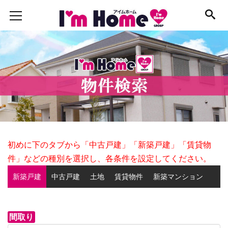
初めに下のタブから
「中古戸建」
「新築戸建」「賃貸物
件」などの種別を選択し、各
条件を設定してください。
新築戸建
中古戸建
土地
賃貸物件
新築マンション
中古マンション
事業用物件
間取り