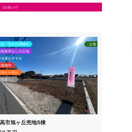
2
101.85 m
売主・売主代理物件
土地
建築条件なしの土地
担当者おすすめ
新着物件
日当たり良好
田舎暮らし
高市旭ヶ丘売地5棟