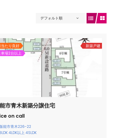
デフォルト順
日当たり良好
新築戸建
駐車場2台以上
能市青木新築分譲住宅
ice on call
飯能市青木226-22
3LDK
4LDK以上
4SLDK