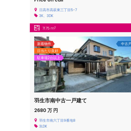
日高市高萩東三丁目5-7
3K、3DK
2
71.75 m
新着物件
中古
日当たり良好
駐車場2台以上
羽生市南中古一戸建て
2680 万 円
羽生市南六丁目9番地8
3LDK