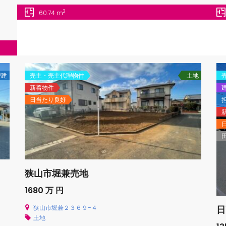
2
60.74 m
戸建
売主・売主代理物件
土地
新着物件
日当たり良好
狭山市堀兼売地
1680 万 円
日
狭山市堀兼２３６９−４
土地