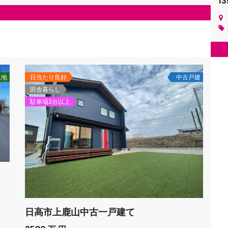
1
土地
日当たり良好
中古戸建
田舎暮らし
駐車場2台以上
日高市上鹿山中古一戸建て