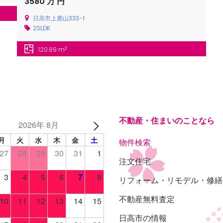
3580 万 円
日高市上鹿山333-1
2SLDK
2
120.89 m
不動産・住まいのことなら
2026年 8月
月
火
水
木
金
土
物件検索
27
28
29
30
31
1
注文住宅
3
4
5
6
7
8
リフォーム・リモデル・修繕
不動産無料査定
10
11
12
13
14
15
日高市の情報