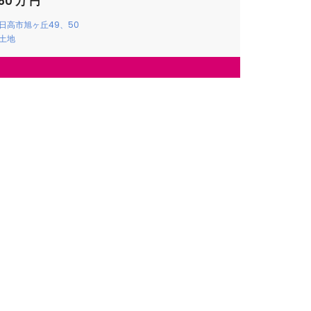
350 万 円
日高市旭ヶ丘49、50
土地