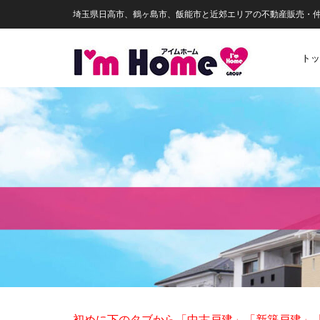
埼玉県日高市、鶴ヶ島市、飯能市と近郊エリアの不動産販売・
トッ
初めに下のタブから
「中古戸建」
「新築戸建」