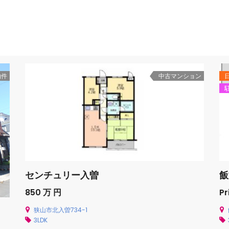
物件
中古マンション
センチュリー入曽
飯
850 万 円
Pr
狭山市北入曽734-1
3LDK