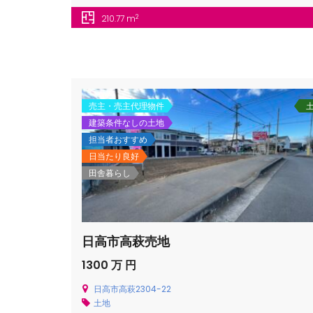
2
210.77 m
売主・売主代理物件
建築条件なしの土地
担当者おすすめ
日当たり良好
田舎暮らし
日高市高萩売地
1300 万 円
日高市高萩2304-22
土地