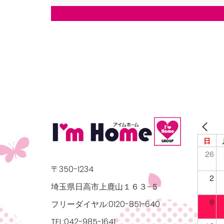
日
26
〒350-1234
2
埼玉県日高市上鹿山１６３−５
9
フリーダイヤル:0120-851-640
TEL:042-985-1641