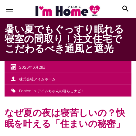
暑い夏でもぐっすり眠れる
寝室の間取り！注文住宅で
こだわるべき通風と遮光
2026年6月21日
株式会社アイムホーム
Posted in
アイムちゃんの暮らしナビ！
なぜ夏の夜は寝苦しいの？快
眠を叶える「住まいの秘密」