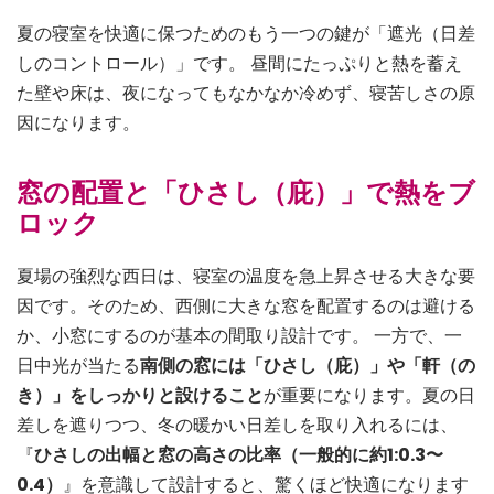
夏の寝室を快適に保つためのもう一つの鍵が「遮光（日差
しのコントロール）」です。 昼間にたっぷりと熱を蓄え
た壁や床は、夜になってもなかなか冷めず、寝苦しさの原
因になります。
窓の配置と「ひさし（庇）」で熱をブ
ロック
夏場の強烈な西日は、寝室の温度を急上昇させる大きな要
因です。そのため、西側に大きな窓を配置するのは避ける
か、小窓にするのが基本の間取り設計です。 一方で、一
日中光が当たる
南側の窓には「ひさし（庇）」や「軒（の
き）」をしっかりと設けること
が重要になります。夏の日
差しを遮りつつ、冬の暖かい日差しを取り入れるには、
『
ひさしの出幅と窓の高さの比率（一般的に約1:0.3〜
0.4）
』を意識して設計すると、驚くほど快適になります