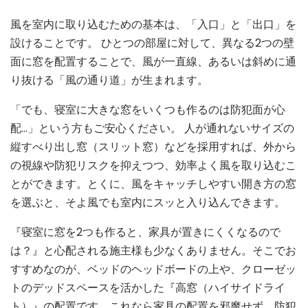
風を室内に取り込むための基本は、「入口」と「出口」を
設けることです。 ひとつの部屋に対して、異なる2つの壁
面に窓を配置することで、風が一直線、あるいは斜めに通
り抜ける「風の通り道」が生まれます。
「でも、寝室に大きな窓をいくつも作るのは防犯面が心
配…」という方もご安心ください。 人が通れないサイズの
縦すべり出し窓（スリット窓）などを採用すれば、外から
の視線や防犯リスクを抑えつつ、効率よく風を取り込むこ
とができます。とくに、風をキャッチしやすい開き方の窓
を選ぶと、そよ風でも室内にスッと入り込んできます。
『寝室に窓を2つも作ると、家具が置きにくくなるので
は？』と心配される施主様も少なくありません。そこでお
すすめなのが、ベッドのヘッドボードの上や、クローゼッ
トのデッドスペースを活かした『高窓（ハイサイドライ
ト）』の配置です。これなら家具の配置を邪魔せず、防犯