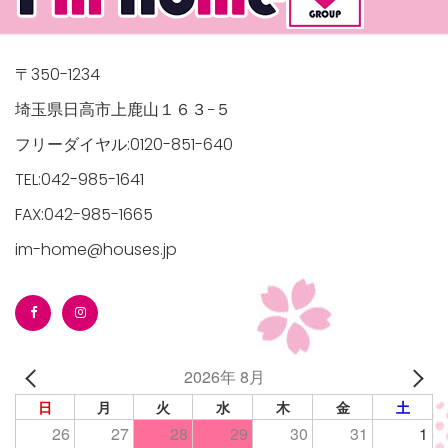
〒350-1234
埼玉県日高市上鹿山１６３−５
フリーダイヤル:0120-851-640
TEL:042-985-1641
FAX:042-985-1665
im-home@houses.jp
2026年 8月
日
月
火
水
木
金
土
26
27
28
29
30
31
1