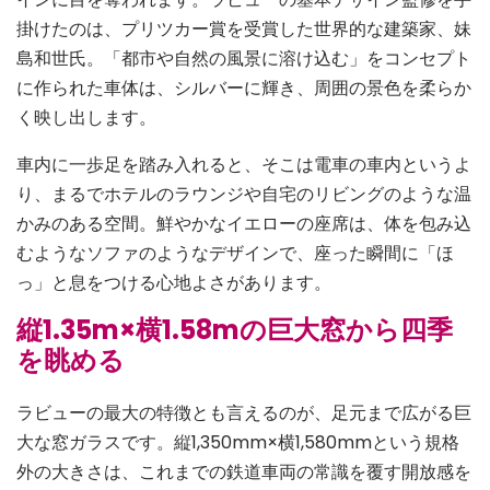
掛けたのは、プリツカー賞を受賞した世界的な建築家、妹
島和世氏。「都市や自然の風景に溶け込む」をコンセプト
に作られた車体は、シルバーに輝き、周囲の景色を柔らか
く映し出します。
車内に一歩足を踏み入れると、そこは電車の車内というよ
り、まるでホテルのラウンジや自宅のリビングのような温
かみのある空間。鮮やかなイエローの座席は、体を包み込
むようなソファのようなデザインで、座った瞬間に「ほ
っ」と息をつける心地よさがあります。
縦1.35m×横1.58mの巨大窓から四季
を眺める
ラビューの最大の特徴とも言えるのが、足元まで広がる巨
大な窓ガラスです。縦1,350mm×横1,580mmという規格
外の大きさは、これまでの鉄道車両の常識を覆す開放感を