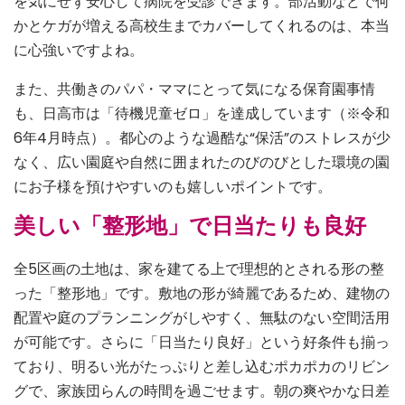
を気にせず安心して病院を受診できます。部活動などで何
かとケガが増える高校生までカバーしてくれるのは、本当
に心強いですよね。
また、共働きのパパ・ママにとって気になる保育園事情
も、日高市は「待機児童ゼロ」を達成しています（※令和
6年4月時点）。都心のような過酷な“保活”のストレスが少
なく、広い園庭や自然に囲まれたのびのびとした環境の園
にお子様を預けやすいのも嬉しいポイントです。
美しい「整形地」で日当たりも良好
全5区画の土地は、家を建てる上で理想的とされる形の整
った「整形地」です。敷地の形が綺麗であるため、建物の
配置や庭のプランニングがしやすく、無駄のない空間活用
が可能です。さらに「日当たり良好」という好条件も揃っ
ており、明るい光がたっぷりと差し込むポカポカのリビン
グで、家族団らんの時間を過ごせます。朝の爽やかな日差