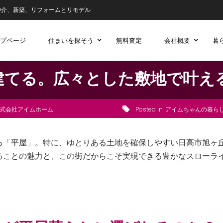
仲介、新築、リフォームとリモデル
プページ
住まいを探そう
無料査定
会社概要
暮
建てる。広々とした敷地で叶え
式会社アイムホーム
Posted in
アイムちゃんの暮ら
る「平屋」。特に、ゆとりある土地を確保しやすい日高市旭ヶ
ることの魅力と、この街だからこそ実現できる豊かなスローラ