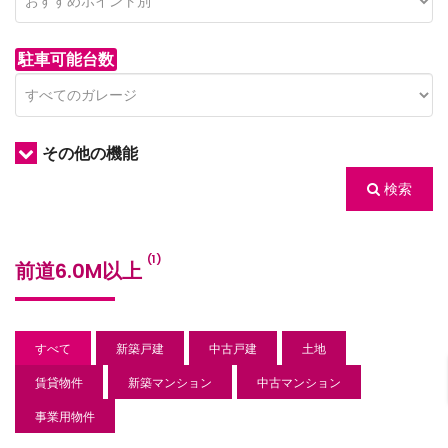
駐車可能台数
その他の機能
検索
/houses.jp/manager/wp-
(1)
前道6.0M以上
gets/top-
すべて
新築戸建
中古戸建
土地
賃貸物件
新築マンション
中古マンション
事業用物件
/houses.jp/manager/wp-