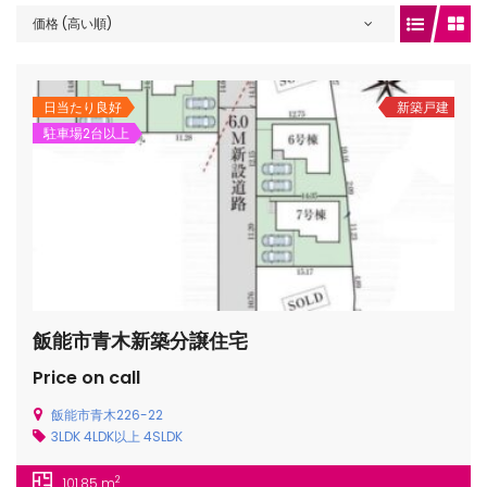
価格 (高い順)
gets/top-
日当たり良好
新築戸建
駐車場2台以上
飯能市青木新築分譲住宅
/houses.jp/manager/wp-
Price on call
飯能市青木226-22
3LDK
4LDK以上
4SLDK
gets/top-
2
101.85 m