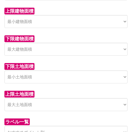
上限建物面積
下限建物面積
市青木新築分譲住宅
セン
 on call
850 
日高市高萩東賃貸一戸建
市青木226-22
狭山市
下限土地面積
Price on call
日高市高萩東三丁目5-7
上限土地面積
ラベル一覧