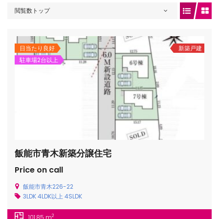
閲覧数トップ
gets/top-
日当たり良好
新築戸建
駐車場2台以上
飯能市青木新築分譲住宅
/houses.jp/manager/wp-
Price on call
飯能市青木226-22
3LDK
4LDK以上
4SLDK
gets/top-
2
101.85 m