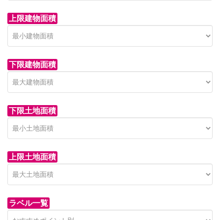
上限建物面積
下限建物面積
市青木新築分譲住宅
セン
 on call
850 
日高市高萩東賃貸一戸建
市青木226-22
狭山市
下限土地面積
Price on call
日高市高萩東三丁目5-7
上限土地面積
ラベル一覧