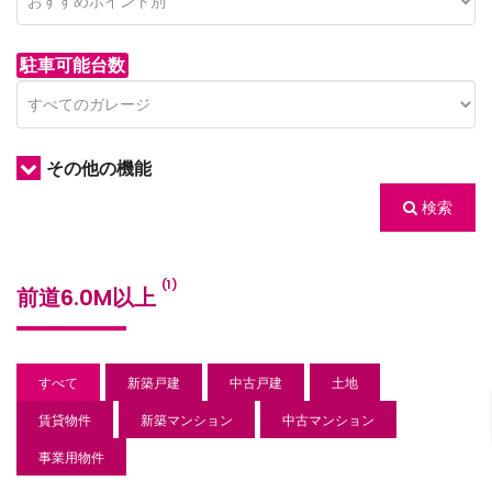
駐車可能台数
その他の機能
検索
/houses.jp/manager/wp-
(1)
前道6.0M以上
gets/top-
すべて
新築戸建
中古戸建
土地
賃貸物件
新築マンション
中古マンション
事業用物件
/houses.jp/manager/wp-