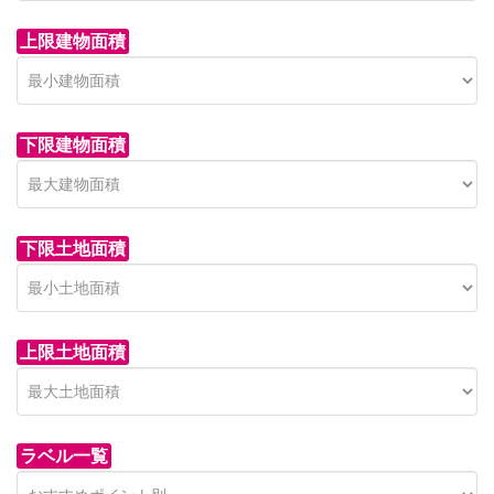
上限建物面積
下限建物面積
市青木新築分譲住宅
セン
 on call
850 
日高市高萩東賃貸一戸建
市青木226-22
狭山市
下限土地面積
Price on call
日高市高萩東三丁目5-7
上限土地面積
ラベル一覧