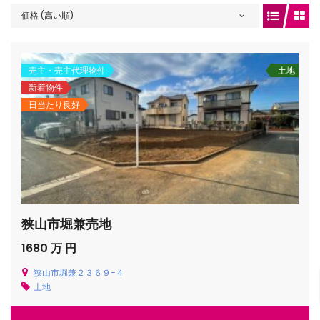
価格 (高い順)
gets/top-
売主・売主代理物件
土地
新着物件
日当たり良好
狭山市堀兼売地
/houses.jp/manager/wp-
1680 万 円
狭山市堀兼２３６９−４
土地
gets/top-