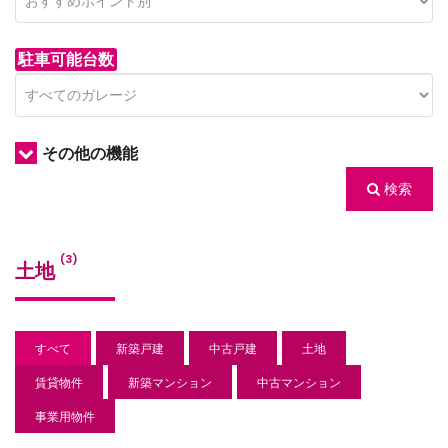
駐車可能台数
その他の機能
検索
/houses.jp/manager/wp-
(3)
土地
gets/top-
すべて
新築戸建
中古戸建
土地
賃貸物件
新築マンション
中古マンション
事業用物件
/houses.jp/manager/wp-