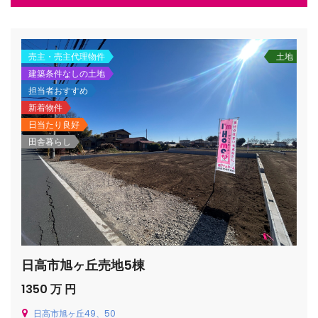
売主・売主代理物件
土地
建築条件なしの土地
/houses.jp/manager/wp-
担当者おすすめ
新着物件
日当たり良好
gets/top-
田舎暮らし
日高市旭ヶ丘売地5棟
1350 万 円
日高市旭ヶ丘49、50