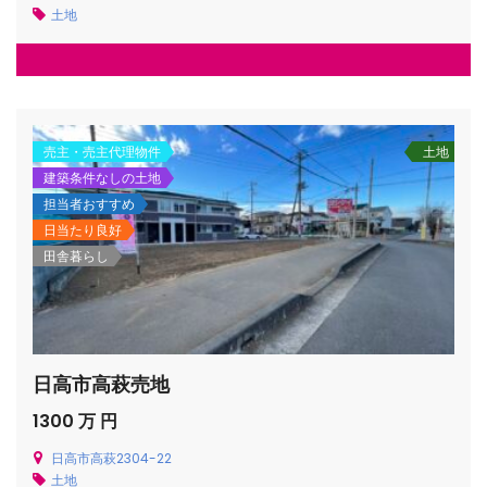
土地
売主・売主代理物件
土地
建築条件なしの土地
担当者おすすめ
日当たり良好
田舎暮らし
日高市高萩売地
1300 万 円
日高市高萩2304-22
土地