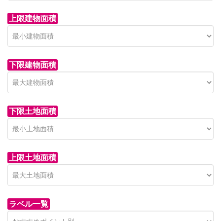
上限建物面積
下限建物面積
市青木新築分譲住宅
セン
 on call
850 
日高市高萩東賃貸一戸建
市青木226-22
狭山市
下限土地面積
Price on call
日高市高萩東三丁目5-7
上限土地面積
ラベル一覧