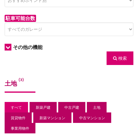
駐車可能台数
その他の機能
検索
/houses.jp/manager/wp-
(3)
土地
gets/top-
すべて
新築戸建
中古戸建
土地
賃貸物件
新築マンション
中古マンション
事業用物件
/houses.jp/manager/wp-