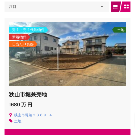
注目
gets/top-
売主・売主代理物件
土地
新着物件
日当たり良好
狭山市堀兼売地
/houses.jp/manager/wp-
1680 万 円
狭山市堀兼２３６９−４
土地
gets/top-