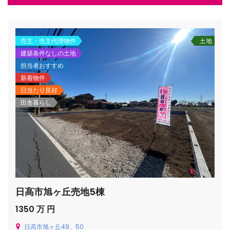
売主・売主代理物件
土地
建築条件なしの土地
/houses.jp/manager/wp-
担当者おすすめ
新着物件
日当たり良好
gets/top-
田舎暮らし
日高市旭ヶ丘売地5棟
1350 万 円
日高市旭ヶ丘49、50