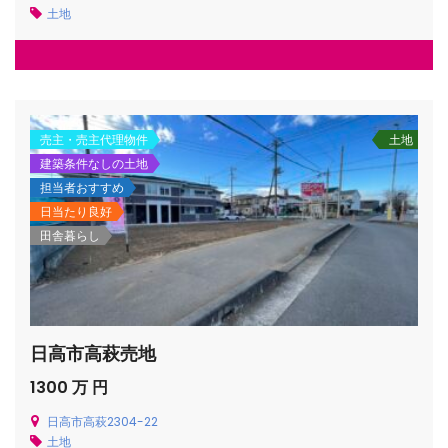
土地
売主・売主代理物件
土地
建築条件なしの土地
担当者おすすめ
日当たり良好
田舎暮らし
日高市高萩売地
1300 万 円
日高市高萩2304-22
土地