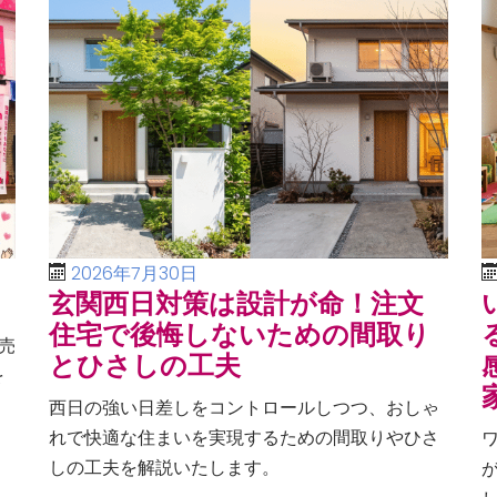
2026年7月30日
玄関西日対策は設計が命！注文
住宅で後悔しないための間取り
売
とひさしの工夫
を
、
西日の強い日差しをコントロールしつつ、おしゃ
る
れで快適な住まいを実現するための間取りやひさ
しの工夫を解説いたします。