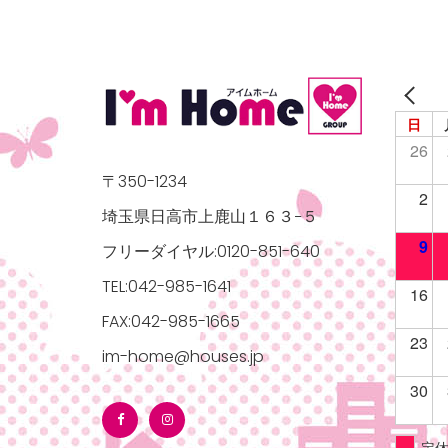
日
26
〒350-1234
2
埼玉県日高市上鹿山１６３−５
9
フリーダイヤル:0120-851-640
TEL:042-985-1641
16
FAX:042-985-1665
23
im-home@houses.jp
30
定